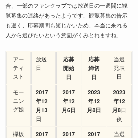
合、一部のファンクラブでは放送日の一週間に観
覧募集の連絡があったようです。観覧募集の告示
も遅く、応募期間も短じかいため、本当に来れる
人から選びたいという意図がくみとれますね。
アー
放送
当選
応募
応募
ティ
日
発表
開始
締切
スト
日
日
日
モー
2017
2017
2023
2023
ニン
年12
年12
年12
年12
グ娘
日
月13
月6日
月8日
月8
夜
日
欅坂
当選
2017
2017
2017