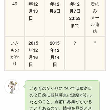
46
者の
年12
年12
年12
み
月13
月6日
月7日
メー
日
23:59
ル連
まで
絡
いき
?
2015
2015
?
もの
年12
年12
がか
月16
月14
り
日
日
いきものかがりについては放送日
の２日前に観覧募集の連絡があっ
たとのこと。直前に募集がかかる
こともあるので、情報を見落とさ